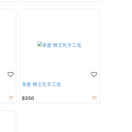
享蜜 蜂王乳手工皂
$350