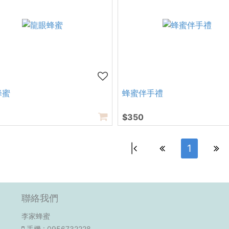
蜂蜜
蜂蜜伴手禮
$350
|
1
聯絡我們
李家蜂蜜
手機
: 0956732228