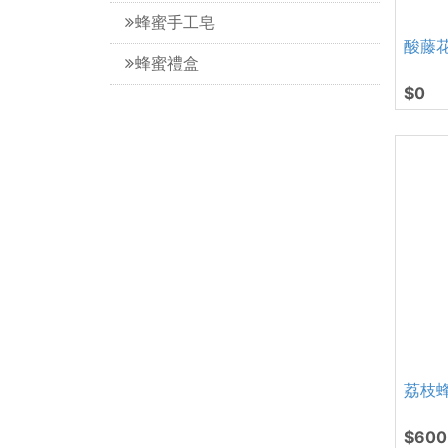
蜂蜜手工皂
酸藤花蜂
蜂蜜禮盒
$0
荔枝
$600