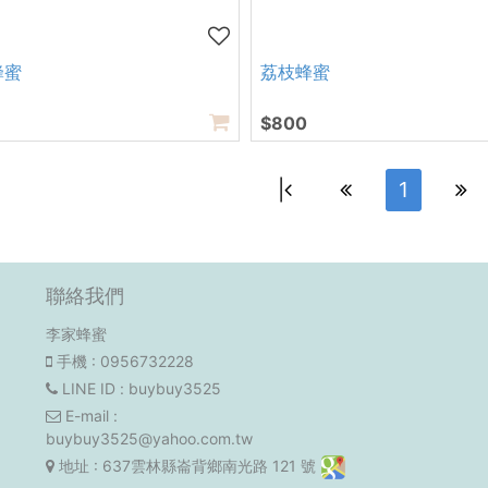
蜂蜜
荔枝蜂蜜
$800
|
1
聯絡我們
李家蜂蜜
手機
: 0956732228
LINE ID
: buybuy3525
E-mail
:
buybuy3525@yahoo.com.tw
地址
: 637雲林縣崙背鄉南光路 121 號