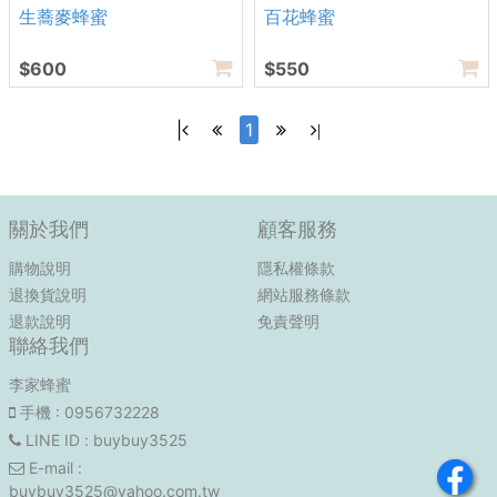
生蕎麥蜂蜜
百花蜂蜜
$600
$550
|
1
|
關於我們
顧客服務
購物說明
隱私權條款
退換貨說明
網站服務條款
退款說明
免責聲明
聯絡我們
李家蜂蜜
手機
: 0956732228
LINE ID
: buybuy3525
E-mail
:
buybuy3525@yahoo.com.tw