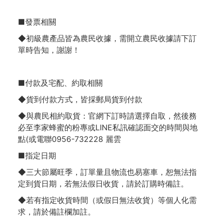
■發票相關
◆初級農產品皆為農民收據，需開立農民收據請下訂
單時告知，謝謝！
■付款及宅配、約取相關
◆貨到付款方式，皆採郵局貨到付款
◆與農民相約取貨：官網下訂時請選擇自取，然後務
必至李家蜂蜜的粉專或LINE私訊確認面交的時間與地
點(或電聯0956-732228 麗雲
■指定日期
◆三大節屬旺季，訂單量且物流也易塞車，恕無法指
定到貨日期，若無法假日收貨，請於訂購時備註。
◆若有指定收貨時間（或假日無法收貨）等個人化需
求，請於備註欄加註。