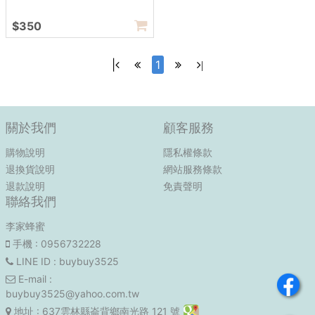
$350
|
1
|
關於我們
顧客服務
購物說明
隱私權條款
退換貨說明
網站服務條款
退款說明
免責聲明
聯絡我們
李家蜂蜜
手機
: 0956732228
LINE ID
: buybuy3525
E-mail
:
buybuy3525@yahoo.com.tw
地址
: 637雲林縣崙背鄉南光路 121 號