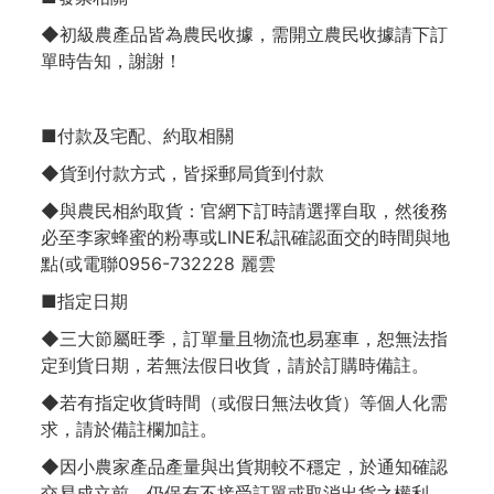
◆初級農產品皆為農民收據，需開立農民收據請下訂
單時告知，謝謝！
■付款及宅配、約取相關
◆貨到付款方式，皆採郵局貨到付款
◆與農民相約取貨：官網下訂時請選擇自取，然後務
必至李家蜂蜜的粉專或LINE私訊確認面交的時間與地
點(或電聯0956-732228 麗雲
■指定日期
◆三大節屬旺季，訂單量且物流也易塞車，恕無法指
定到貨日期，若無法假日收貨，請於訂購時備註。
◆若有指定收貨時間（或假日無法收貨）等個人化需
求，請於備註欄加註。
◆因小農家產品產量與出貨期較不穩定，於通知確認
交易成立前，仍保有不接受訂單或取消出貨之權利。