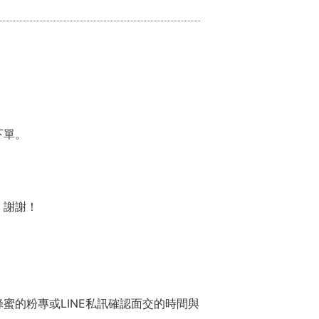
下單。
，謝謝！
蜜的粉專或LINE私訊確認面交的時間與