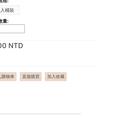
規格:
單入桶裝
數量:
00 NTD
入購物車
直接購買
加入收藏