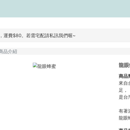
運費$80。若需宅配請私訊我們喔~
商品介紹
龍眼
商品
來自
⾜，
是台
有著
龍眼