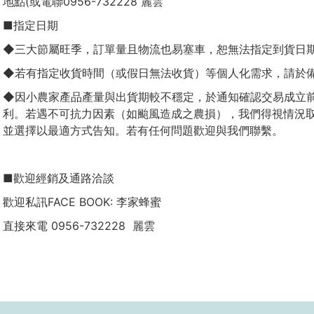
地點(或電聯0956-732228 麗雲
■指定日期
◆三大節屬旺季，訂單量且物流也易塞車，恕無法指定到貨日
◆若有指定收貨時間（或假日無法收貨）等個人化需求，請於
◆因小農家產品產量與出貨期較不穩定，於通知確認交易成立
利。若遇不可抗力因素（如颱風造成之農損），我們得視情況
並選擇以最適方式告知。若有任何問題歡迎與我們聯繫。
■歡迎經銷及通路洽談
歡迎私訊FACE BOOK: 李家蜂蜜
直接來電 0956-732228 麗雲