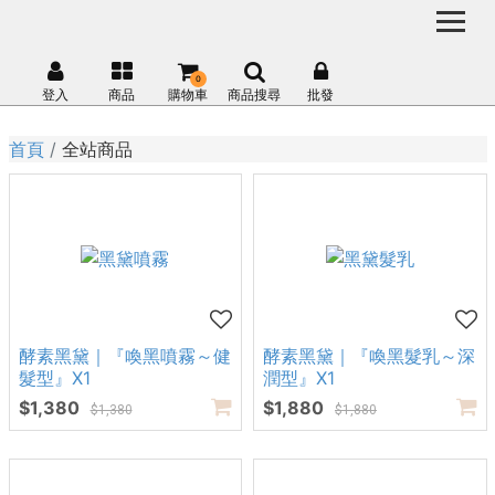
0
登入
商品
購物車
商品搜尋
批發
首頁
全站商品
酵素黑黛｜『喚黑噴霧～健
酵素黑黛｜『喚黑髮乳～深
髮型』X1
潤型』X1
$1,380
$1,880
$1,380
$1,880