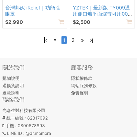
台灣邦妮 iRelief｜功能性
YZTEK｜最新版 TY009通
眼罩
用側口爐平面爐皆可用009
X2
$2,990
$2,500
|
1
2
|
關於我們
顧客服務
購物說明
隱私權條款
退換貨說明
網站服務條款
退款說明
免責聲明
聯絡我們
光森生醫科技有限公司
統一編號
: 82817092
手機
: 0800678898
LINE ID
: @dr.momora