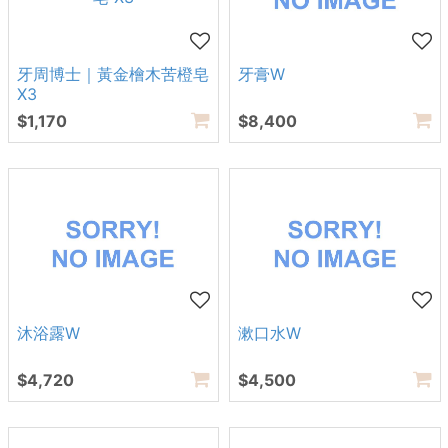
牙周博士｜黃金檜木苦橙皂
牙膏W
X3
$1,170
$8,400
沐浴露W
漱口水W
$4,720
$4,500