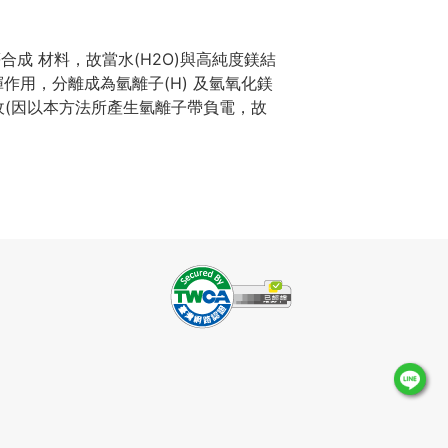
合成 材料，故當水(H2O)與高純度鎂結
用，分離成為氫離子(H) 及氫氧化鎂
收(因以本方法所產生氫離子帶負電，故