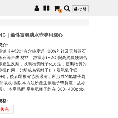
批發
0
KING｜鹼性富氫濾水壺專用濾心
簡介:
品濾芯中設計有含純度近 100%的鎂及天然礦石
飯石等合成 材料，故當水(H2O)與高純度鎂結合
即產生反應，以礦物質離子化方法，使礦物質的
發揮作用，分離成為氫離子(H) 及氫氧化鎂
gOH)，後者即被濾芯所過濾，所形成的氫離子為
 所吸收(因以本方法所產生氫離子帶負電，故亦
)。本產品所 產生氫離子約在 300~400ppb。
規格:
已售完