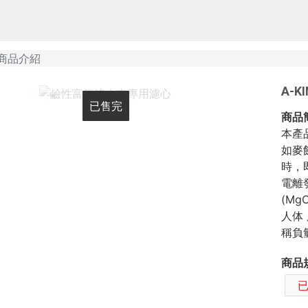
商品介紹
A-
已售完
已售完
已售完
商品
本產
如麥
時，
電離
(M
人体
稱負氫
商品