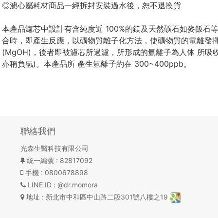
◎濾心屬耗材商品一經拆封安裝過水後，恕不退換貨
本產品濾芯中設計有含純度近 100%的鎂及天然礦石如麥飯石等
合時，即產生反應，以礦物質離子化方法，使礦物質的電離發揮作
(MgOH)，後者即被濾芯所過濾，所形成的氫離子為人体 所吸
亦稱負氫)。本產品所 產生氫離子約在 300~400ppb。
聯絡我們
光森生醫科技有限公司
統一編號
: 82817092
手機
: 0800678898
LINE ID
: @dr.momora
地址
: 新北市中和區中山路二段301號八樓之19