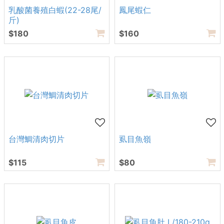
乳酸菌養殖白蝦(22-28尾/
鳳尾蝦仁
斤)
$180
$160
台灣鯛清肉切片
虱目魚嶺
$115
$80