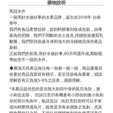
購物說明
馬冠水作
一個用好水做好事的水產品牌，誕生於2018年 台南
學甲。
我們有食品產雙技師，從飼料餵養到收成包裝，由專
家為您把關，我們不間斷的水土改良,持續投放優質乳
酸菌，我們堅持急速冷凍和強大的冷鏈物流保持產品
新鮮。
正如我們的初衷,用好水做好事,90天呵護作成,期盼能
帶給您不一樣的水作。
◆農漁天然產品無法每一份都一模一樣，商品重量與
份量於商品頁面皆有標示，若呈現規格為重量，煩請
理解皆有正負值5-8%之誤差，感謝理解。
*本產品提供您的是去除大刺與中骨的虱目魚肚，連
小刺也去除， 但請注意仍有機會有小部份的微小魚刺
存於部分魚肉中，敬請見諒 :魚肚烹飪前時可以手掌
逆向輕壓滑過魚片，檢查是否有未挑除之魚刺，尤其