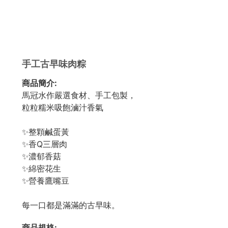
手工古早味肉粽
商品簡介:
馬冠水作嚴選食材、手工包製，
粒粒糯米吸飽滷汁香氣
✨整顆鹹蛋黃
✨香Q三層肉
✨濃郁香菇
✨綿密花生
✨營養鷹嘴豆
每一口都是滿滿的古早味。
商品規格: