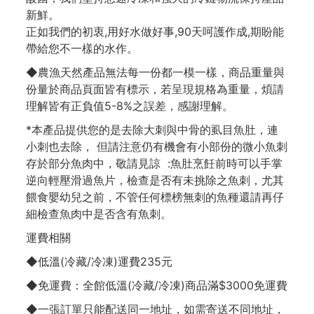
新鮮。
正如我們的初衷,用好水做好事,90天呵護作成,期盼能
帶給您不一樣的水作。
◆農漁天然產品無法每一份都一模一樣，商品重量與
份量於商品頁面皆有標示，若呈現規格為重量，煩請
理解皆有正負值5-8%之誤差，感謝理解。
*本產品提供您的是去除大刺與中骨的虱目魚肚，連
小刺也去除， 但請注意仍有機會有小部份的微小魚刺
存於部分魚肉中，敬請見諒 :魚肚烹飪前時可以手掌
逆向輕壓滑過魚片，檢查是否有未挑除之魚刺，尤其
餵食嬰幼兒之前，不管任何標榜無刺的魚種還請再仔
細檢查魚肉中是否含有魚刺。
運費相關
◆低溫(冷藏/冷凍)運費235元
◆免運費：全館低溫(冷藏/冷凍)商品滿$3000免運費
◆一張訂單只能配送同一地址，如需寄送不同地址，