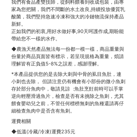
我們有食品產雙技師，從飼料餵養到收成包裝，由專
家為您把關，我們不間斷的水土改良,持續投放優質乳
酸菌，我們堅持急速冷凍和強大的冷鏈物流保持產品
新鮮。
正如我們的初衷,用好水做好事,90天呵護作成,期盼能
帶給您不一樣的水作。
◆農漁天然產品無法每一份都一模一樣，商品重量與
份量於商品頁面皆有標示，若呈現規格為重量，煩請
理解皆有正負值5-8%之誤差，感謝理解。
*本產品提供您的是去除大刺與中骨的虱目魚肚，連
小刺也去除， 但請注意仍有機會有小部份的微小魚刺
存於部分魚肉中，敬請見諒 :魚肚烹飪前時可以手掌
逆向輕壓滑過魚片，檢查是否有未挑除之魚刺，尤其
餵食嬰幼兒之前，不管任何標榜無刺的魚種還請再仔
細檢查魚肉中是否含有魚刺。
運費相關
◆低溫(冷藏/冷凍)運費235元