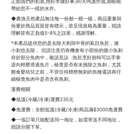
正如我們的初衷,用好水做好事,90天呵護作成,期盼能
帶給您不一樣的水作。
◆農漁天然產品無法每一份都一模一樣，商品重量與
份量於商品頁面皆有標示，若呈現規格為重量，煩請
理解皆有正負值5-8%之誤差，感謝理解。
*本產品提供您的是去除大刺與中骨的虱目魚肚，連
小刺也去除， 但請注意仍有機會有小部份的微小魚刺
存於部分魚肉中，敬請見諒 :魚肚烹飪前時可以手掌
逆向輕壓滑過魚片，檢查是否有未挑除之魚刺，尤其
餵食嬰幼兒之前，不管任何標榜無刺的魚種還請再仔
細檢查魚肉中是否含有魚刺。
運費相關
◆低溫(冷藏/冷凍)運費235元
◆免運費：全館低溫(冷藏/冷凍)商品滿$3000免運費
◆一張訂單只能配送同一地址，如需寄送不同地址，
煩請分開下單。