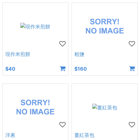
現作米煎餅
粗鹽
$40
$160
洋蔥
薑紅茶包