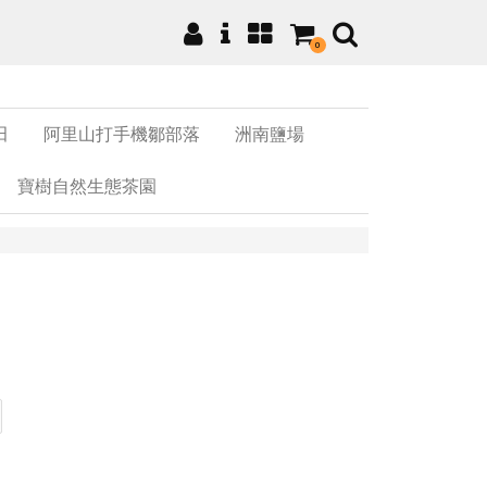
0
田
阿里山打手機鄒部落
洲南鹽場
寶樹自然生態茶園