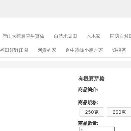
旗山大蕉農草生實驗
自然米豆田
木木家
阿聰自然
福田好野庄園
阿貴的家
台中霧峰小農之家
遊採茶
有機麥芽糖
商品簡介:
商品規格:
250克
600克
商品數量: