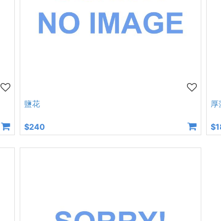
鹽花
厚
$240
$1