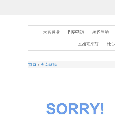
天養農場
四季耕讀
羅傑農場
空姐雨來菇
枻心
首頁
洲南鹽場