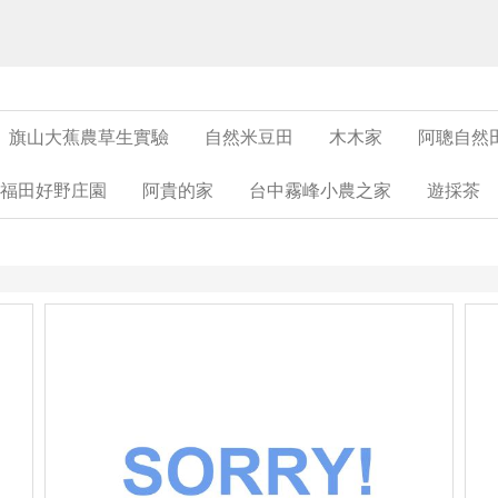
旗山大蕉農草生實驗
自然米豆田
木木家
阿聰自然
福田好野庄園
阿貴的家
台中霧峰小農之家
遊採茶