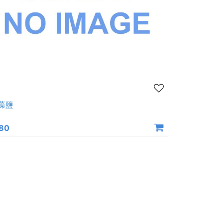
藻鹽
80