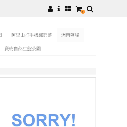
0
田
阿里山打手機鄒部落
洲南鹽場
寶樹自然生態茶園