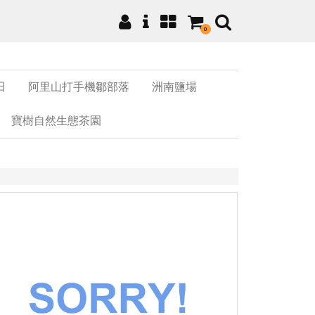
0
田
阿里山打手機鄒部落
洲南鹽場
寶樹自然生態茶園