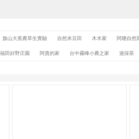
旗山大蕉農草生實驗
自然米豆田
木木家
阿聰自然
福田好野庄園
阿貴的家
台中霧峰小農之家
遊採茶