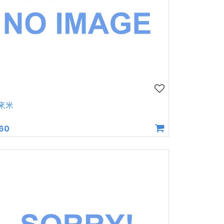
來米
60