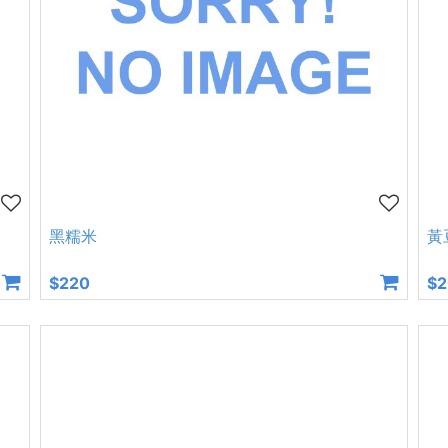
黑糯米
黃
$220
$