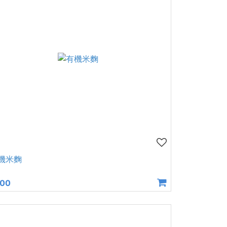
機米麴
200