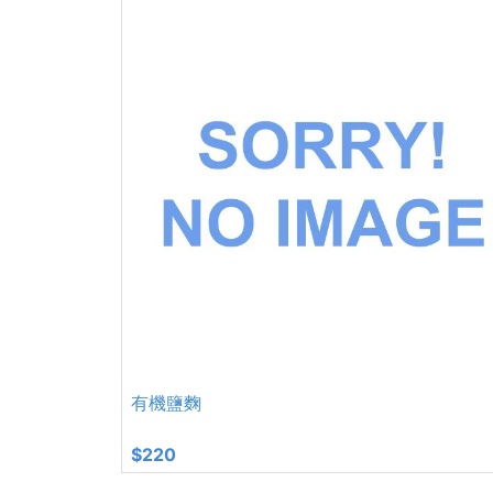
有機鹽麴
$220