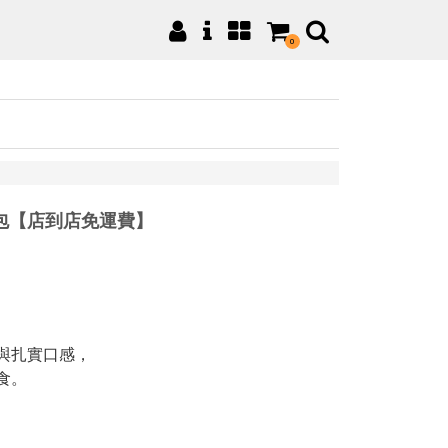
0
包【店到店免運費】
與扎實口感，
食。