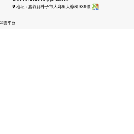
地址
: 嘉義縣朴子市大鄉里大槺榔939號
闆雲平台