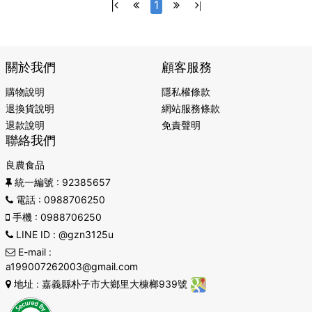
|
1
|
關於我們
顧客服務
購物說明
隱私權條款
退換貨說明
網站服務條款
退款說明
免責聲明
聯絡我們
良農食品
統一編號
: 92385657
電話
: 0988706250
手機
: 0988706250
LINE ID
: @gzn3125u
E-mail
:
a199007262003@gmail.com
地址
: 嘉義縣朴子市大鄉里大槺榔939號