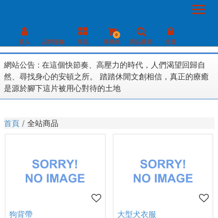
0
登入
品牌形象
商品
購物車
商品搜尋
批發
網站公告 :
在這個快節奏、高壓力的時代，人們渴望回歸自
然、尋找身心的安頓之所。 踏踏休閒文創相信，真正的療癒
是源於腳下這片被用心對待的土地
首頁
全站商品
狗背帶
大型犬衣服