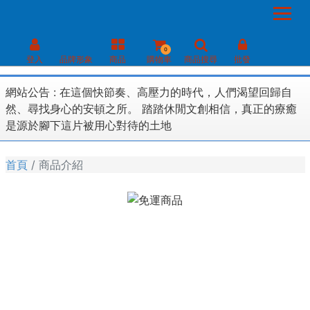
0
登入
品牌形象
商品
購物車
商品搜尋
批發
網站公告 :
在這個快節奏、高壓力的時代，人們渴望回歸自
然、尋找身心的安頓之所。 踏踏休閒文創相信，真正的療癒
是源於腳下這片被用心對待的土地
首頁
商品介紹