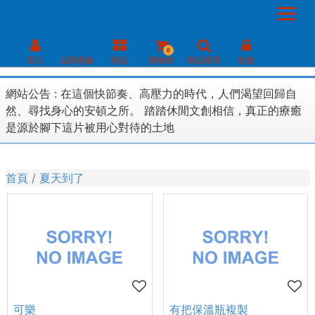
0
登入
品牌形象
商品
購物車
商品搜尋
批發
網站公告 :
在這個快節奏、高壓力的時代，人們渴望回歸自
然、尋找身心的安頓之所。 踏踏休閒文創相信，真正的療癒
是源於腳下這片被用心對待的土地
首頁
夏天到了
可樂
有把保溫瓶複製