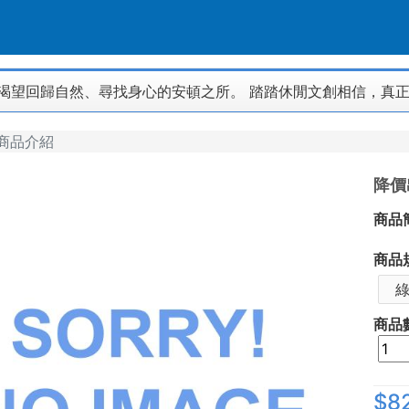
渴望回歸自然、尋找身心的安頓之所。 踏踏休閒文創相信，真
商品介紹
降價
商品
商品
綠
商品
$8