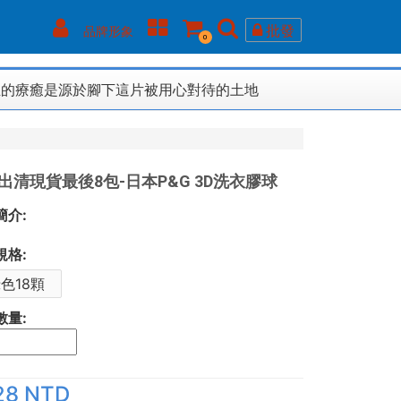
批發
品牌形象
0
正的療癒是源於腳下這片被用心對待的土地
出清現貨最後8包-日本P&G 3D洗衣膠球
簡介:
規格:
色18顆
數量:
28 NTD