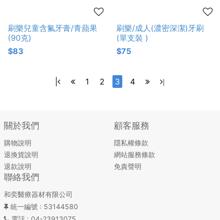
刷樂兒童含氟牙膏/青蘋果
刷樂/成人(濃密深潔)牙刷
(90克)
(單支裝 )
$83
$75
|
1
2
3
4
|
關於我們
顧客服務
購物說明
隱私權條款
退換貨說明
網站服務條款
退款說明
免責聲明
聯絡我們
和奕醫療器材有限公司
統一編號
: 53144580
電話
: 04-23913075