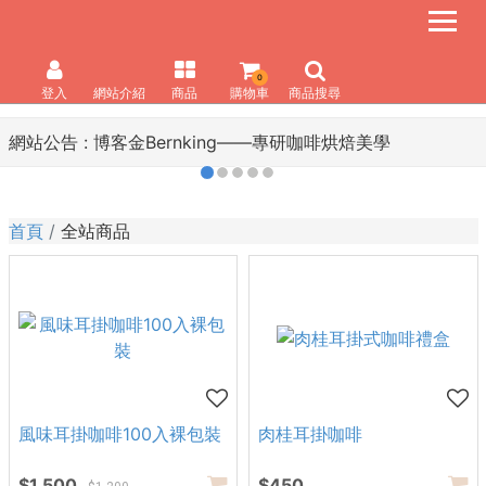
0
登入
網站介紹
商品
購物車
商品搜尋
網站公告 :
博客金Bernking――專研咖啡烘焙美學
首頁
全站商品
風味耳掛咖啡100入裸包裝
肉桂耳掛咖啡
$1,500
$450