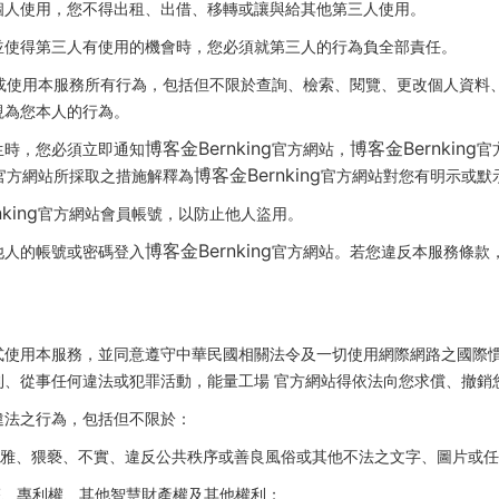
個人使用，您不得出租、出借、移轉或讓與給其他第三人使用。
並使得第三人有使用的機會時，您必須就第三人的行為負全部責任。
或使用本服務所有行為，包括但不限於查詢、檢索、閱覽、更改個人資料
視為您本人的行為。
博客金Bernking
博客金Bernking
生時，您必須立即通知
官方網站，
官
博客金Bernking
官方網站所採取之措施解釋為
官方網站對您有明示或默
king
官方網站會員帳號，以防止他人盜用。
博客金Bernking
他人的帳號或密碼登入
官方網站。若您違反本服務條款
式使用本服務，並同意遵守中華民國相關法令及一切使用網際網路之國際
利、從事任何違法或犯罪活動，能量工場 官方網站得依法向您求償、撤銷
違法之行為，包括但不限於：
、不雅、猥褻、不實、違反公共秩序或善良風俗或其他不法之文字、圖片或
權、專利權、其他智慧財產權及其他權利；