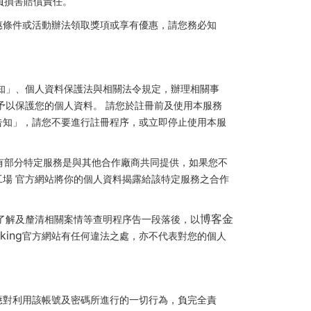
負損害賠償責任。
惠條件或活動辦法領取獎項或享有優惠，請您務必知
知」、個人資料保護法與相關法令規定，辦理相關事
予以保護您的個人資料。 請您於註冊前及使用本服務
告知」，請您不要進行註冊程序，或立即停止使用本服
有部分特定服務是與其他合作廠商共同提供，如果您不
場 官方網站將你的個人資料揭露給該特定服務之合作
博客金
了解及釐清相關案情等查明程序告一段落後，以
king
官方網站有任何違法之處，亦不代表對您的個人
應對利用該帳號及密碼所進行的一切行為，負完全責