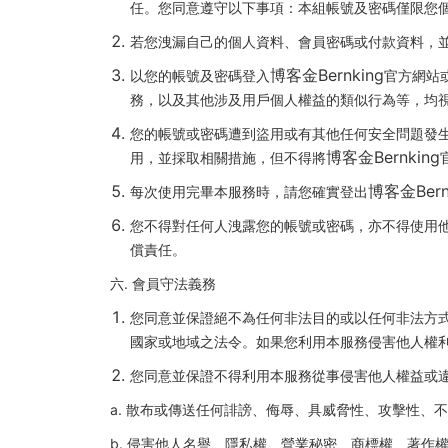
任。您同意遵守以下事項：本組帳號及密碼僅限您
若您洩漏自己的個人資料、會員密碼或付款資料，
博客金Bernking
以您的帳號及密碼登入
官方網站
務，以及其他涉及用戶個人權益的類似行為等，均
您的帳號或密碼遭到盜用或有其他任何安全問題發
博客金Bernking
用，並採取相關措施，但不得將
博客金Bern
每次使用完畢本服務時，請您確實登出
您不得對任何人洩露您的帳號或密碼，亦不得使用
償責任。
六. 會員守法義務
您同意並保證絕不為任何非法目的或以任何非法方
國家或地域之法令。如果您利用本服務侵害他人權
您同意並保證不得利用本服務從事侵害他人權益或
a. 散布或傳送任何誹謗、侮辱、具威脅性、攻擊性
b. 侵害他人名譽、隱私權、營業秘密、商標權、著作