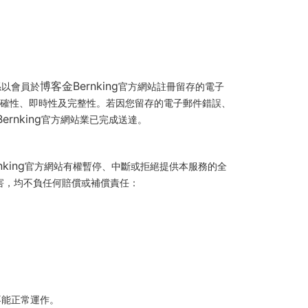
博客金Bernking
係以會員於
官方網站註冊留存的電子
確性、即時性及完整性。若因您留存的電子郵件錯誤、
rnking
官方網站業已完成送達。
king
官方網站有權暫停、中斷或拒絕提供本服務的全
害，均不負任何賠償或補償責任：
不能正常運作。