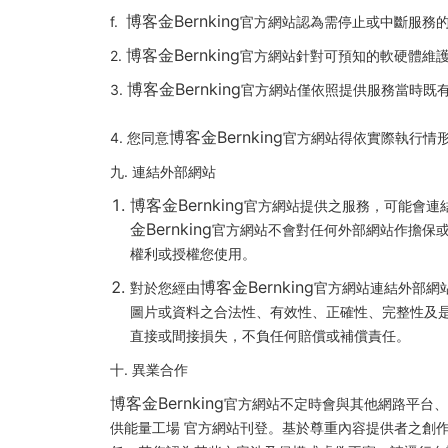
博客金Bernking
f.
官方網站認為需停止或中斷服務
博客金Bernking
2.
官方網站針對可預知的軟硬體維
博客金Bernking
3.
官方網站僅依照提供服務當時既
博客金Bernking
4. 您同意
官方網站得依實際執行情
九. 連結外部網站
博客金Bernking
官方網站提供之服務，可能會連結
金Bernking
官方網站不會對任何外部網站作擔保
權利或授權您使用。
博客金Bernking
對於您經由
官方網站連結外部網
圖片或資料之合法性、有效性、正確性、完整性及
直接或間接損失，不負任何賠償或補償責任。
十. 異業合作
博客金Bernking
官方網站不定時會與其他網路平台、
供能量工場 官方網站刊登。基於尊重內容提供者之創