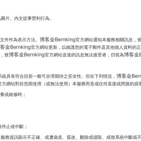
品圖片、內文從事營利行為。
博客金Bernking
文件作為表示方法。
官方網站通知本服務相關訊息，
客金Bernking
官方網站更新，以維護您的電子郵件及其他個人資料的正
博客金Bernking
博客金Be
，致
官方網站送達的訊息無法接受者，仍視為
博客金Bern
系統具有符合目前一般可合理期待之安全性。但在下列情況，
官方網站對於您因使用（或無法使用）本服務而造成任何直接或間接的損
保養或維修時；
務停止或中斷；
本服務資訊顯示不正確、或遭偽造、竄改、刪除或擷取、或致系統中斷或