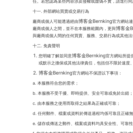
任。若您認為某些內容涉及侵權或虛偽不實，請逕行向
十一. 外部網站買賣或交易行為
博客金Bernking
廠商或個人可能透過經由
官方網站連
博客金Be
廠商或個人之間，並不在本服務範圍內，更與
與廠商或個人間的任何買賣、服務、交易行為或其他法
十二. 免責聲明
博客金Bernking
您明確了解並同意
官方網站所提
或默示之擔保或其他法律責任，包括但不限於速度
博客金Bernking
官方網站不保證以下事項：
a. 本服務符合您的需求；
b. 本服務不受干擾、即時提供、安全可靠或免於出錯
c. 由本服務之使用而取得之結果為正確或可靠；
d. 任何郵件、檔案或資料於傳送過程均係可靠且正確
e. 儲存或傳送之郵件、檔案或資料均具安全性、可靠