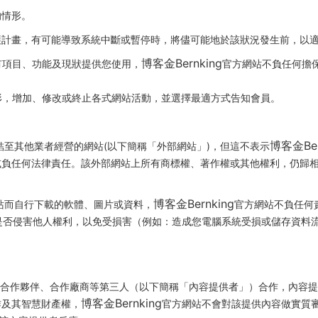
的情形。
護計畫，有可能導致系統中斷或暫停時，將儘可能地於該狀況發生前，以
博客金Bernking
有項目、功能及現狀提供您使用，
官方網站不負任何擔
形，增加、修改或終止各式網站活動，並選擇最適方式告知會員。
博客金Ber
至其他業者經營的網站(以下簡稱「外部網站」)，但這不表示
或負任何法律責任。該外部網站上所有商標權、著作權或其他權利，仍歸
博客金Bernking
站而自行下載的軟體、圖片或資料，
官方網站不負任何
是否侵害他人權利，以免受損害（例如：造成您電腦系統受損或儲存資料
合作夥伴、合作廠商等第三人（以下簡稱「內容提供者」）合作，內容提
博客金Bernking
作及其智慧財產權，
官方網站不會對該提供內容做實質