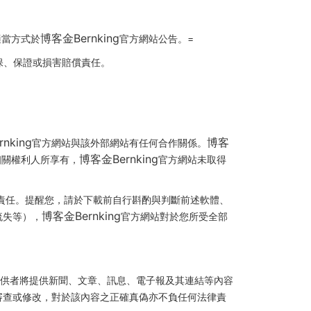
博客金Bernking
適當方式於
官方網站公告。=
保、保證或損害賠償責任。
nking
博客
官方網站與該外部網站有任何合作關係。
博客金Bernking
相關權利人所享有，
官方網站未取得
責任。提醒您，請於下載前自行斟酌與判斷前述軟體、
博客金Bernking
流失等），
官方網站對於您所受全部
供者將提供新聞、文章、訊息、電子報及其連結等內容
審查或修改，對於該內容之正確真偽亦不負任何法律責