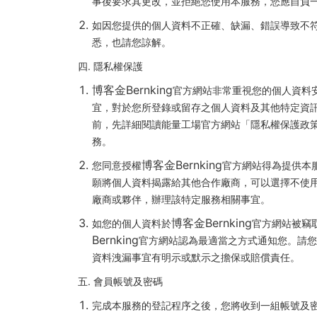
事後要求其更改，並拒絕您使用本服務，您應自負
如因您提供的個人資料不正確、缺漏、錯誤導致不
悉，也請您諒解。
四. 隱私權保護
博客金Bernking
官方網站非常重視您的個人資料
宜，對於您所登錄或留存之個人資料及其他特定資訊
前，先詳細閱讀能量工場官方網站「隱私權保護政
務。
博客金Bernking
您同意授權
官方網站得為提供本
願將個人資料揭露給其他合作廠商，可以選擇不使
廠商或夥伴，辦理該特定服務相關事宜。
博客金Bernking
如您的個人資料於
官方網站被竊
Bernking
官方網站認為最適當之方式通知您。請您
資料洩漏事宜有明示或默示之擔保或賠償責任。
五. 會員帳號及密碼
完成本服務的登記程序之後，您將收到一組帳號及