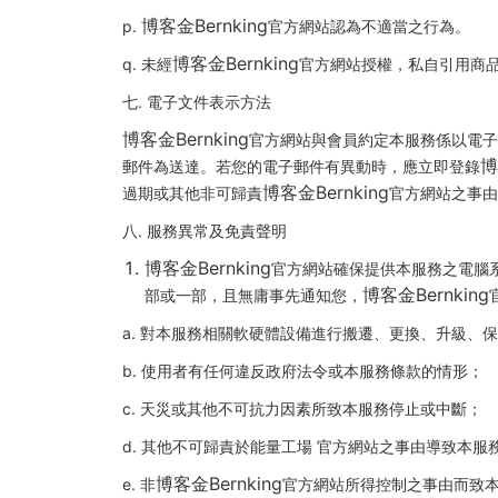
博客金Bernking
p.
官方網站認為不適當之行為。
博客金Bernking
q. 未經
官方網站授權，私自引用商
七. 電子文件表示方法
博客金Bernking
官方網站與會員約定本服務係以電子
博
郵件為送達。若您的電子郵件有異動時，應立即登錄
博客金Bernking
過期或其他非可歸責
官方網站之事由
八. 服務異常及免責聲明
博客金Bernking
官方網站確保提供本服務之電腦
博客金Bernking
部或一部，且無庸事先通知您，
a. 對本服務相關軟硬體設備進行搬遷、更換、升級、
b. 使用者有任何違反政府法令或本服務條款的情形；
c. 天災或其他不可抗力因素所致本服務停止或中斷；
d. 其他不可歸責於能量工場 官方網站之事由導致本服
博客金Bernking
e. 非
官方網站所得控制之事由而致