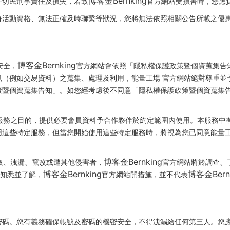
博客金Bernking
一切民刑事責任及損失，若致
官方網站受損害時，您應
符活動資格、無法正確及時聯繫等狀況，您將無法依照相關公告所載之優
博客金Bernking
安全，
官方網站會依照「隱私權保護政策暨個資蒐集告
（例如交易資料）之蒐集、處理及利用，能量工場 官方網站絕對尊重並
策暨個資蒐集告知」。如您經考慮後不同意「隱私權保護政策暨個資蒐集
服務之目的，提供必要會員資料予合作夥伴於約定範圍內使用。本服務中
用這些特定服務，但當您開始使用這些特定服務時，將視為您已同意能量工
博客金Bernking
取、洩漏、竄改或遭其他侵害者，
官方網站將於調查、
博客金Bernking
博客金Bern
知悉並了解，
官方網站開措施，並不代表
密碼。您有義務確保帳號及密碼的機密安全，不得洩漏給任何第三人。您