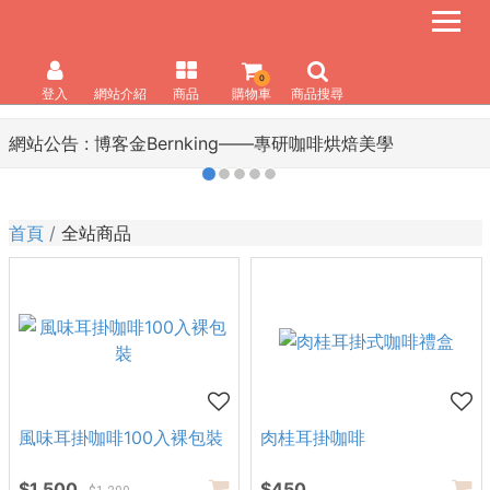
0
登入
網站介紹
商品
購物車
商品搜尋
網站公告 :
博客金Bernking――專研咖啡烘焙美學
首頁
全站商品
風味耳掛咖啡100入裸包裝
肉桂耳掛咖啡
$1,500
$450