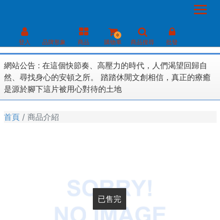
0
登入
品牌形象
商品
購物車
商品搜尋
批發
網站公告 :
在這個快節奏、高壓力的時代，人們渴望回歸自
然、尋找身心的安頓之所。 踏踏休閒文創相信，真正的療癒
是源於腳下這片被用心對待的土地
首頁
商品介紹
已售完
已售完
已售完