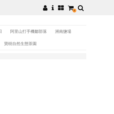
0
田
阿里山打手機鄒部落
洲南鹽場
寶樹自然生態茶園