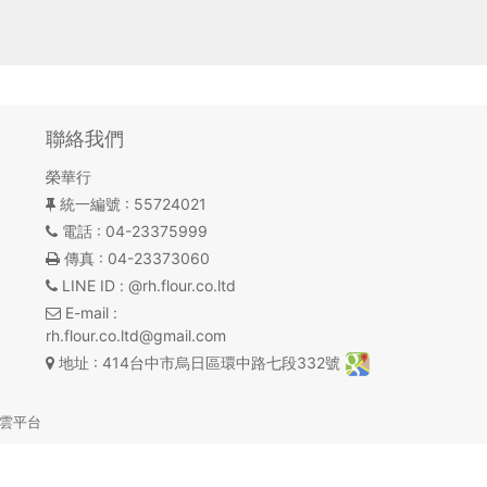
聯絡我們
榮華行
統一編號
: 55724021
電話
: 04-23375999
傳真
: 04-23373060
LINE ID
: @rh.flour.co.ltd
E-mail
:
rh.flour.co.ltd@gmail.com
地址
: 414台中市烏日區環中路七段332號
雲平台