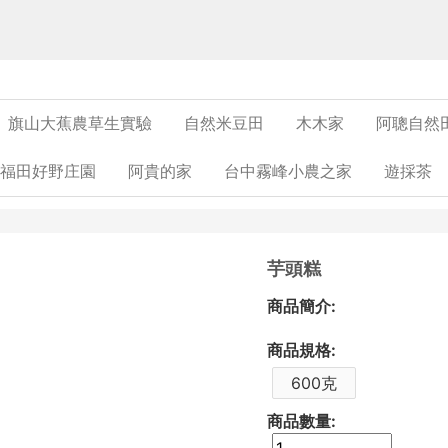
旗山大蕉農草生實驗
自然米豆田
木木家
阿聰自然
福田好野庄園
阿貴的家
台中霧峰小農之家
遊採茶
芋頭糕
商品簡介:
商品規格:
600克
商品數量: