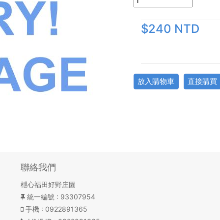
$240 NTD
放入購物車
直接購買
聯絡我們
枻心福田好野庄園
統一編號
: 93307954
手機
: 0922891365