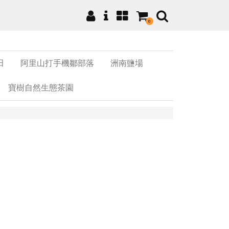
0
田
阿里山打手機鄒部落
洲南鹽場
寶樹自然生態茶園