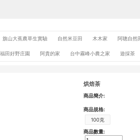
旗山大蕉農草生實驗
自然米豆田
木木家
阿聰自然
福田好野庄園
阿貴的家
台中霧峰小農之家
遊採茶
烘焙茶
商品簡介:
商品規格:
100克
商品數量: