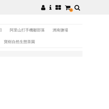
0
田
阿里山打手機鄒部落
洲南鹽場
寶樹自然生態茶園