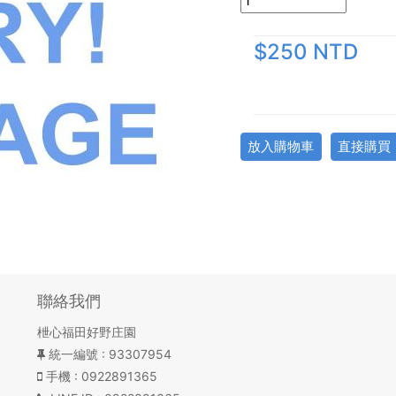
$250 NTD
放入購物車
直接購買
聯絡我們
枻心福田好野庄園
統一編號
: 93307954
手機
: 0922891365