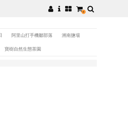
0
田
阿里山打手機鄒部落
洲南鹽場
寶樹自然生態茶園