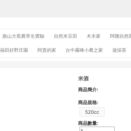
旗山大蕉農草生實驗
自然米豆田
木木家
阿聰自然
福田好野庄園
阿貴的家
台中霧峰小農之家
遊採茶
米酒
商品簡介:
商品規格:
520cc
商品數量: