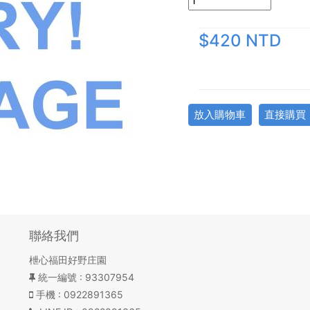
$420 NTD
放入購物車
直接購買
聯絡我們
枻心福田好野庄園
統一編號
: 93307954
手機
: 0922891365