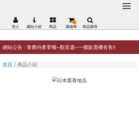
0
登入
網站介紹
商品
購物車
商品搜尋
網站公告 :
青農特產零嘴~觀音週~一樓販賣機有售!!
首頁
商品介紹