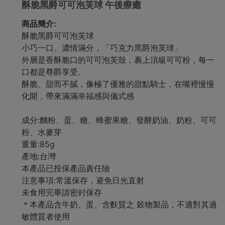
酥脆黑爵可可泡芙球 午後療癒
商品簡介:
酥脆黑爵可可泡芙球
小巧一口、濃情滿分，「巧克力黑爵泡芙球」
外層是香酥脆口的可可泡芙殼，裹上頂級可可粉，每一
口都是尊爵享受。
酥脆、甜而不膩，像極了優雅的甜點騎士，在嘴裡慢慢
化開，帶來滿滿幸福感與儀式感
成分:麵粉、蛋、糖、蜂蜜果糖、發酵奶油、奶粉、可可
粉、水麥芽
重量:85g
產地:台灣
本產品已投保產品責任險
注意事項:常溫保存，避免日光直射
未食用完畢請密封保存
＊本產品含牛奶、蛋、含麩質之 穀物製品，不適對其過
敏體質者使用