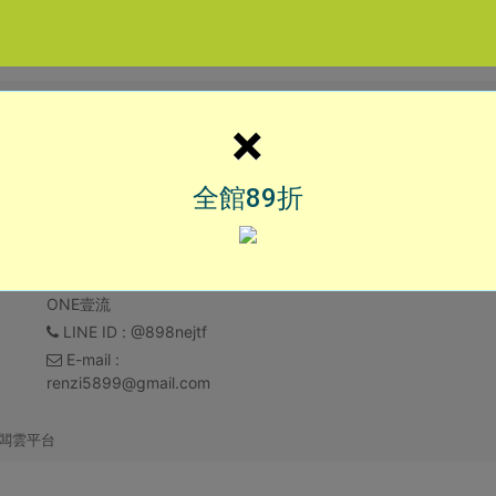
×
全館89折
聯絡我們
ONE壹流
LINE ID
: @898nejtf
E-mail
:
renzi5899@gmail.com
闆雲平台