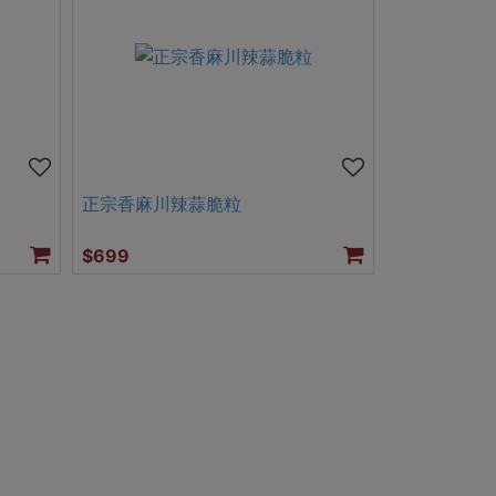
正宗香麻川辣蒜脆粒
$699