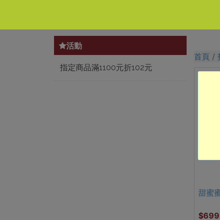
活動
首頁
指定商品滿1100元折102元
甜蜜
$699