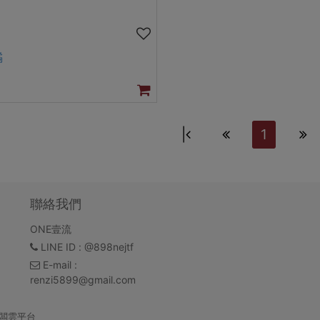
橘
|
1
聯絡我們
ONE壹流
LINE ID
: @898nejtf
E-mail
:
renzi5899@gmail.com
闆雲平台