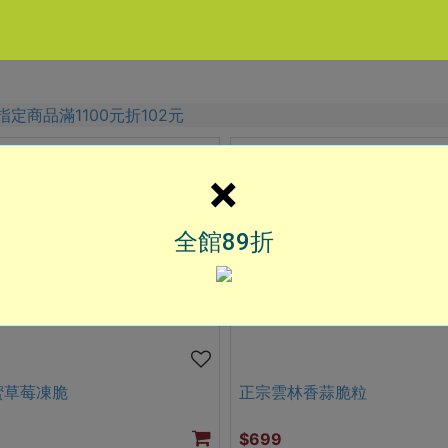
指定商品滿1100元折102元
×
全館89折
蜜草莓凍脆
正宗雲林香蒜脆粒
$699