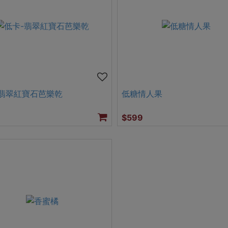
-翡翠紅寶石芭樂乾
低糖情人果
$599