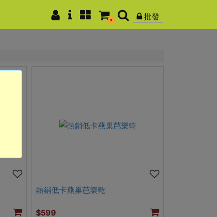
批發
0
熱銷低卡燕巢芭樂乾
$599