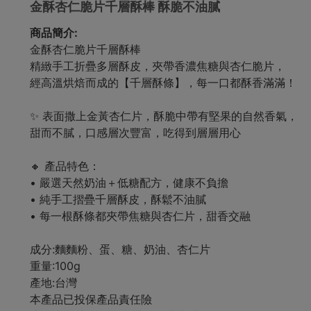
金酥杏仁脆片千層酥棒 酥脆不油膩
商品簡介:
金酥杏仁脆片千層酥棒
精緻手工折疊多層酥皮，夾帶香濃焦糖與杏仁脆片，
經高溫烘焙而成的【千層酥條】，每一口都酥香滿滿！
✨ 表面撒上金黃杏仁片，酥脆中帶有堅果的自然香氣，
甜而不膩，口感層次豐富，吃得到層層用心
🔸 產品特色：
• 嚴選天然奶油＋低糖配方，健康不負擔
• 純手工摺疊千層酥皮，酥鬆不油膩
• 每一根酥條都夾帶焦糖與杏仁片，甜香交融
成分:麵麵粉、蛋、糖、奶油、杏仁片
重量:100g
產地:台灣
本產品已投保產品責任險