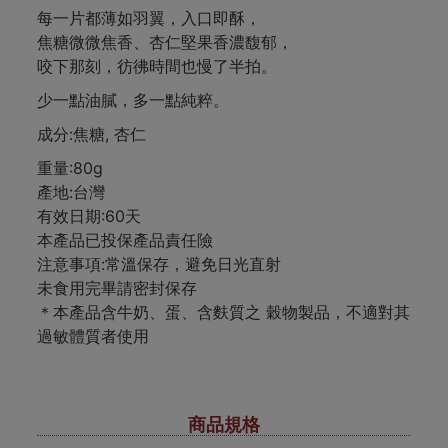
每一片都薄如羽翼，入口即酥，
焦糖微微焦香、杏仁堅果香濃馥郁，
咬下那刻，彷彿時間也慢了半拍。
少一點油膩，多一點純粹。
成分:焦糖, 杏仁
重量:80g
產地:台灣
有效日期:60天
本產品已投保產品責任險
注意事項:常溫保存，避免日光直射
未食用完畢請密封保存
＊本產品含牛奶、蛋、含麩質之 穀物製品，不適對其
過敏體質者使用
商品規格