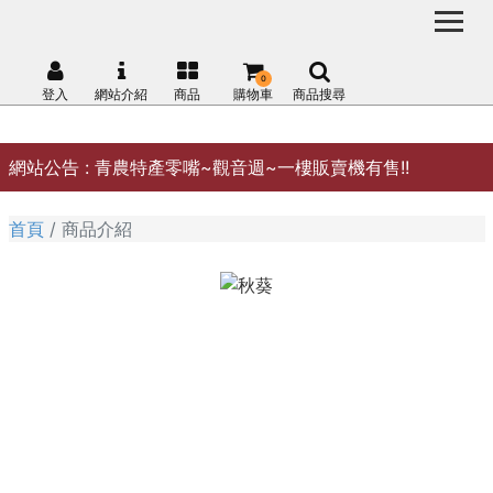
0
登入
網站介紹
商品
購物車
商品搜尋
網站公告 :
青農特產零嘴~觀音週~一樓販賣機有售!!
首頁
商品介紹