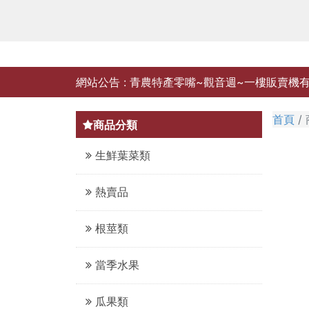
網站公告 :
青農特產零嘴~觀音週~一樓販賣機有售
首頁
商品分類
生鮮葉菜類
熱賣品
根莖類
當季水果
瓜果類