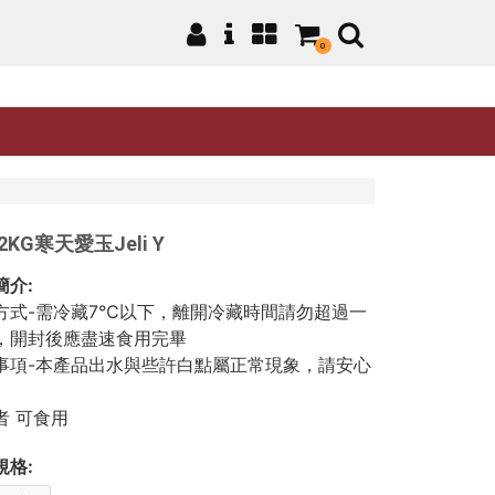
0
KG寒天愛玉Jeli Y
簡介:
方式-需冷藏7℃以下，離開冷藏時間請勿超過一
，開封後應盡速食用完畢
事項-本產品出水與些許白點屬正常現象，請安心
者 可食用
規格: