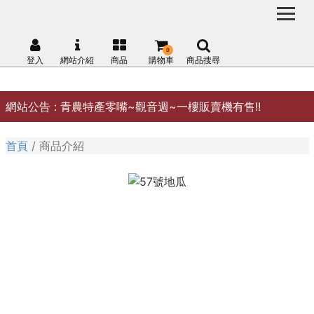
0
登入
網站介紹
商品
購物車
商品搜尋
網站公告 :
青農特產零嘴~觀音週~一樓販賣機有售!!
首頁
商品介紹