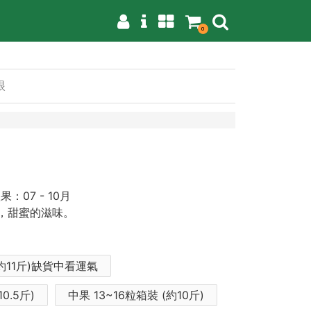
0
眼
：07 - 10月
，甜蜜的滋味。
(約11斤)缺貨中看運氣
0.5斤)
中果 13~16粒箱裝 (約10斤)