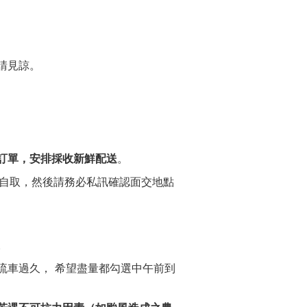
請見諒。
訂單，安排採收新鮮配送
。
選自取，然後請務必私訊確認面交地點
。
流車過久， 希望盡量都勾選中午前到