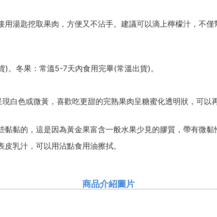
接用湯匙挖取果肉，方便又不沾手。建議可以滴上檸檬汁，不僅
貨)。冬果：常溫5-7天內食用完畢(常溫出貨)。
肉呈現白色或微黃，喜歡吃更甜的完熟果肉呈糖蜜化透明狀，可以
些黏黏的，這是因為黃金果富含一般水果少見的膠質，帶有微黏
表皮乳汁，可以用沾點食用油擦拭。
商品介紹圖片