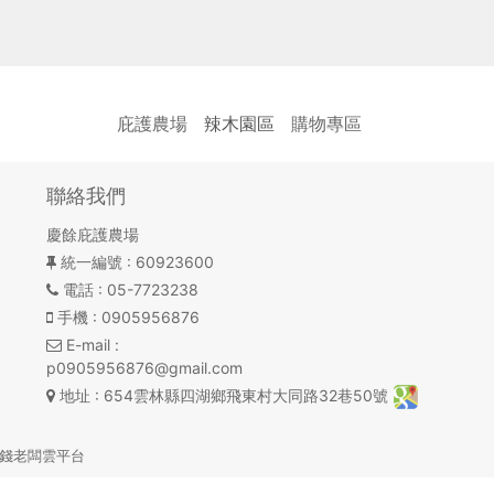
庇護農場
辣木園區
購物專區
聯絡我們
慶餘庇護農場
統一編號
: 60923600
電話
: 05-7723238
手機
: 0905956876
E-mail
:
p0905956876@gmail.com
地址
: 654雲林縣四湖鄉飛東村大同路32巷50號
錢老闆雲平台