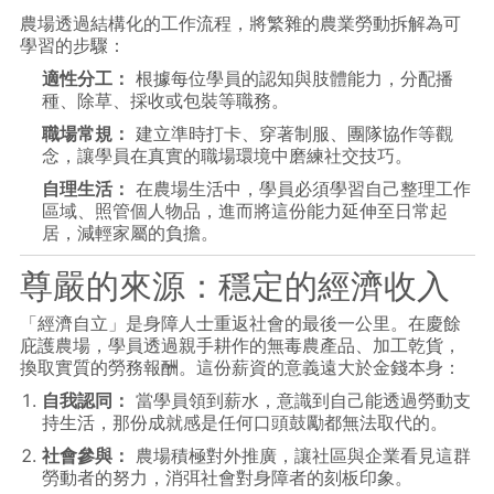
農場透過結構化的工作流程，將繁雜的農業勞動拆解為可
學習的步驟：
適性分工：
根據每位學員的認知與肢體能力，分配播
種、除草、採收或包裝等職務。
職場常規：
建立準時打卡、穿著制服、團隊協作等觀
念，讓學員在真實的職場環境中磨練社交技巧。
自理生活：
在農場生活中，學員必須學習自己整理工作
區域、照管個人物品，進而將這份能力延伸至日常起
居，減輕家屬的負擔。
尊嚴的來源：穩定的經濟收入
「經濟自立」是身障人士重返社會的最後一公里。在慶餘
庇護農場，學員透過親手耕作的無毒農產品、加工乾貨，
換取實質的勞務報酬。這份薪資的意義遠大於金錢本身：
自我認同：
當學員領到薪水，意識到自己能透過勞動支
持生活，那份成就感是任何口頭鼓勵都無法取代的。
社會參與：
農場積極對外推廣，讓社區與企業看見這群
勞動者的努力，消弭社會對身障者的刻板印象。