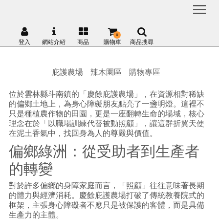
0
登入
網站介紹
商品
購物車
商品搜尋
庇護農場
辣木園區
購物專區
位於雲林縣斗南鎮的「慶餘庇護農場」，在資源相對稀缺
的偏鄉土地上，為身心障礙朋友點亮了一盞明燈。這裡不
只是種植農作物的田園，更是一座翻轉生命的場域，核心
理念在於「以職場訓練代替被動照顧」，讓這群折翼天使
在泥土香氣中，找回身為人的尊嚴與價值。
偏鄉綠洲：從受助者到生產者
的轉變
對於許多偏鄉的身障家庭而言，「照顧」往往意味著長期
的體力與經濟消耗。慶餘庇護農場打破了傳統教養院式的
框架，主張身心障礙者不應只是被保護的客體，而是具備
生產力的主體。