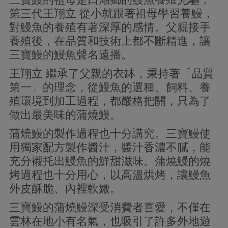
第三代王翔立 從小就跟著祖母學習養鰻，
對鰻魚的養殖有著深厚的感情。父親接手
養殖後，在品質和技術上都不斷精進，讓
三寶鰻的鰻魚聲名遠播。
王翔立 繼承了父親的衣缽，秉持著「品質
第一」的理念，從鰻魚的選種、飼料、養
殖環境到加工過程，都嚴格把關，只為了
做出最美味的蒲燒鰻。
蒲燒鰻的製作過程也十分講究。三寶鰻使
用獨家配方製作醬汁，醬汁香濃不膩，能
充分襯托出鰻魚的鮮甜滋味。蒲燒鰻的燒
烤過程也十分用心，以高溫烘烤，讓鰻魚
外皮酥脆、內裡軟嫩。
三寶鰻的蒲燒鰻深受消費者喜愛，不僅在
雲林在地小有名氣，也吸引了許多外地遊