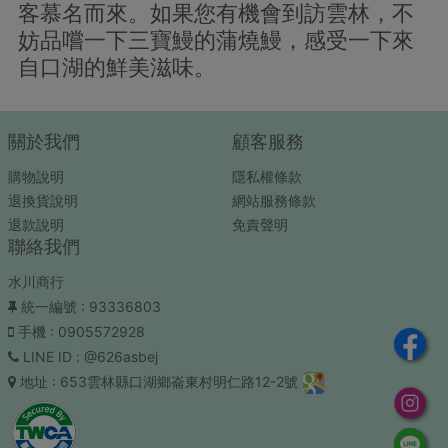
客慕名而來。如果您有機會到訪雲林，不
妨品嚐一下三寶鰻的蒲燒鰻，感受一下來
自口湖的鮮美滋味。
關於我們
顧客服務
購物說明
隱私權條款
退換貨說明
網站服務條款
退款說明
免責聲明
聯絡我們
水川商行
統一編號
: 93336803
手機
: 0905572928
LINE ID
: @626asbej
地址
: 653雲林縣口湖鄉崙東村明仁路12-2號