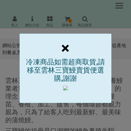
0
登入
網站介紹
商品
購物車
商品搜尋
×
網站公告 :
雲林口湖在地傳承三代的好味道,自家養殖 從產地
到餐桌,堅持供應好品質蒲燒鰻。
冷凍商品如需超商取貨,請
移至雲林三寶鰻賣貨便選
雲林三寶鰻
購,謝謝
雲林三寶鰻是雲林口湖在地30多年的養鰻
業者第三代，秉持著「從產地到餐桌」的
理念，堅持使用自家養殖的鰻魚，從鰻
苗、養殖、加工、販售，每個環節都親力
親為，只為了給客人吃到最新鮮、最美味
的蒲燒鰻。
三寶鰻的祖母是口湖鄉的鰻魚養殖先驅，