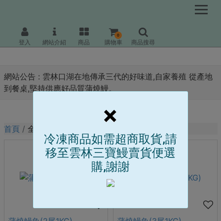
0
登入
網站介紹
商品
購物車
商品搜尋
網站公告 :
雲林口湖在地傳承三代的好味道,自家養殖 從產地
到餐桌,堅持供應好品質蒲燒鰻。
×
首頁
全站商品
冷凍商品如需超商取貨,請
移至雲林三寶鰻賣貨便選
購,謝謝