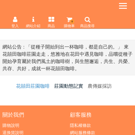
0
登入
網站介紹
商品
購物車
商品搜尋
網站公告 :
「從種子開始到出一杯咖啡，都是自己的。」 來
花囍田咖啡莊園走走，悠雅地在花田中遇見咖啡，品嚐從種子
開始孕育屬於我們風土的咖啡樹，與生態邂逅，共生、共榮、
共存、共好，成就一杯花囍田咖啡。
花囍田莊園咖啡
莊園動態記實
農傳媒採訪
關於我們
顧客服務
購物說明
隱私權條款
退換貨說明
網站服務條款